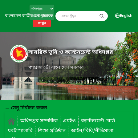
বাংলাদেশ জাতীয় তথ্য বাতায়ন
English
দেখুন
সামরিক ভূমি ও ক্যান্টনমেন্ট অধিদপ্তর
গণপ্রজাতন্ত্রী বাংলাদেশ সরকার
মেনু নির্বাচন করুন
অধিদপ্তর সম্পর্কিত
এমইও
ক্যান্টনমেন্ট বোর্ড
ফটোগ্যালারি
শিক্ষা প্রতিষ্ঠান
আইন/বিধি/নীতিমালা