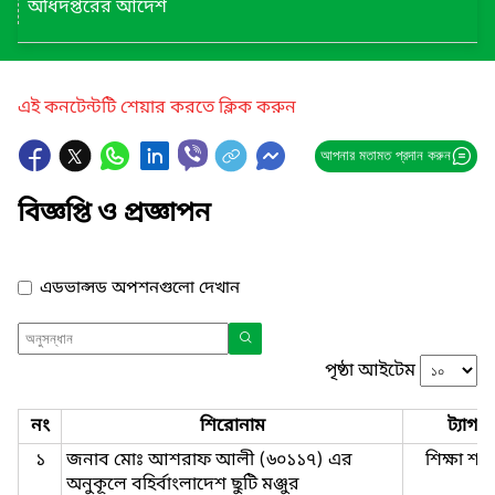
অধিদপ্তরের আদেশ
এই কনটেন্টটি শেয়ার করতে ক্লিক করুন
আপনার মতামত প্রদান করুন
বিজ্ঞপ্তি ও প্রজ্ঞাপন
এডভান্সড অপশনগুলো দেখান
পৃষ্ঠা আইটেম
নং
শিরোনাম
ট্যাগ
১
জনাব মোঃ আশরাফ আলী (৬০১১৭) এর
শিক্ষা শাখ
অনুকূলে বহির্বাংলাদেশ ছুটি মঞ্জুর