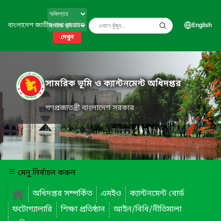
বাংলাদেশ জাতীয় তথ্য বাতায়ন
English
দেখুন
সামরিক ভূমি ও ক্যান্টনমেন্ট অধিদপ্তর
গণপ্রজাতন্ত্রী বাংলাদেশ সরকার
মেনু নির্বাচন করুন
অধিদপ্তর সম্পর্কিত
এমইও
ক্যান্টনমেন্ট বোর্ড
ফটোগ্যালারি
শিক্ষা প্রতিষ্ঠান
আইন/বিধি/নীতিমালা