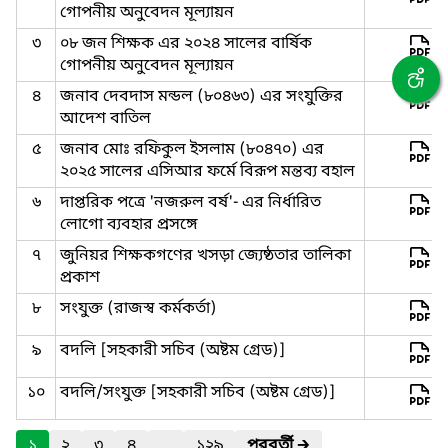
গোপনীয় অনুবেদন মূল্যায়ন
৩
০৮ জন শিক্ষক এর ২০২৪ সালের বার্ষিক
গোপনীয় অনুবেদন মূল্যায়ন
৪
জনাব দেবদাস মন্ডল (৮০৪৬৩) এর সংযুক্তির
আদেশ বাতিল
৫
জনাব মোঃ রফিকুল ইসলাম (৮০৪৭০) এর
২০২৫ সালের এসিআর ফর্মে বিরূপ মন্তব্য বহাল
৬
দাপ্তরিক পত্রে 'নজরুল বর্ষ'- এর নির্ধারিত
লোগো ব্যবহার প্রসঙ্গে
৭
জুনিয়র শিক্ষকগণের খসড়া জ্যেষ্ঠতার তালিকা
প্রকাশ
৮
সংযুক্ত (রাজস্ব কর্মকর্তা)
৯
বদলি [সহকারী সচিব (অষ্টম গ্রেড)]
১০
বদলি/সংযুক্ত [সহকারী সচিব (অষ্টম গ্রেড)]
১
২
৩
৪
...
১২৯
পরবর্তী
🡲