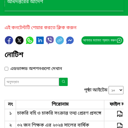
অধিদপ্তরের আদেশ
এই কনটেন্টটি শেয়ার করতে ক্লিক করুন
আপনার মতামত প্রদান করুন
নোটিশ
এডভান্সড অপশনগুলো দেখান
পৃষ্ঠা আইটেম
নং
শিরোনাম
ফাইল সমূ
১
চাকরি বহি ও চাকরি সংক্রান্ত তথ্য প্রেরণ প্রসঙ্গে
২
০২ জন শিক্ষক এর ২০২৪ সালের বার্ষিক