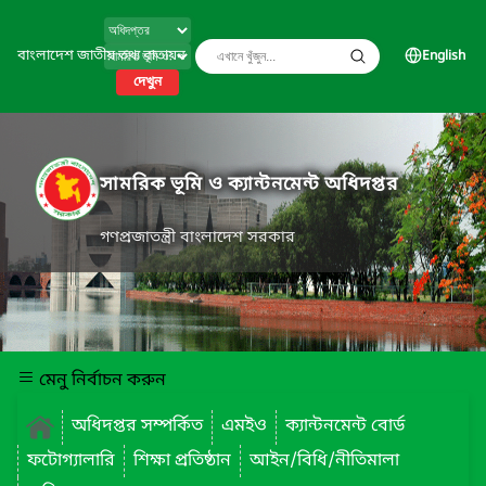
বাংলাদেশ জাতীয় তথ্য বাতায়ন
English
দেখুন
সামরিক ভূমি ও ক্যান্টনমেন্ট অধিদপ্তর
গণপ্রজাতন্ত্রী বাংলাদেশ সরকার
মেনু নির্বাচন করুন
অধিদপ্তর সম্পর্কিত
এমইও
ক্যান্টনমেন্ট বোর্ড
ফটোগ্যালারি
শিক্ষা প্রতিষ্ঠান
আইন/বিধি/নীতিমালা