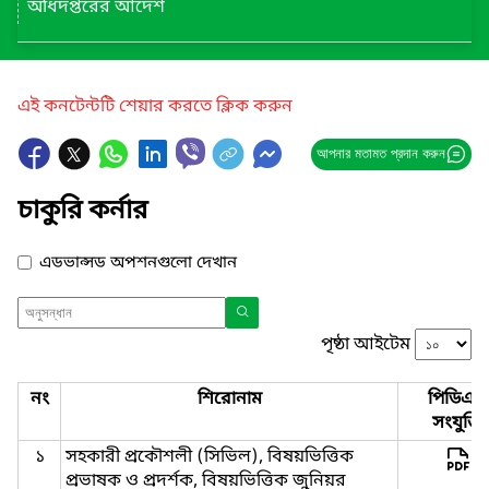
অধিদপ্তরের আদেশ
এই কনটেন্টটি শেয়ার করতে ক্লিক করুন
আপনার মতামত প্রদান করুন
চাকুরি কর্নার
এডভান্সড অপশনগুলো দেখান
পৃষ্ঠা আইটেম
নং
শিরোনাম
পিডিএফ
সংযুক্তি
১
সহকারী প্রকৌশলী (সিভিল), বিষয়ভিত্তিক
প্রভাষক ও প্রদর্শক, বিষয়ভিত্তিক জুনিয়র