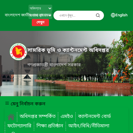
বাংলাদেশ জাতীয় তথ্য বাতায়ন
English
দেখুন
সামরিক ভূমি ও ক্যান্টনমেন্ট অধিদপ্তর
গণপ্রজাতন্ত্রী বাংলাদেশ সরকার
মেনু নির্বাচন করুন
অধিদপ্তর সম্পর্কিত
এমইও
ক্যান্টনমেন্ট বোর্ড
ফটোগ্যালারি
শিক্ষা প্রতিষ্ঠান
আইন/বিধি/নীতিমালা