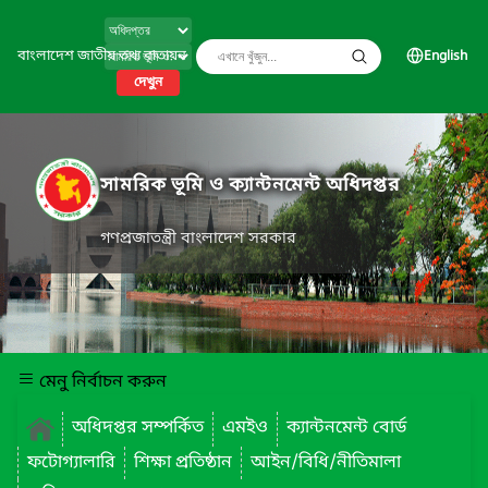
বাংলাদেশ জাতীয় তথ্য বাতায়ন
English
দেখুন
সামরিক ভূমি ও ক্যান্টনমেন্ট অধিদপ্তর
গণপ্রজাতন্ত্রী বাংলাদেশ সরকার
মেনু নির্বাচন করুন
অধিদপ্তর সম্পর্কিত
এমইও
ক্যান্টনমেন্ট বোর্ড
ফটোগ্যালারি
শিক্ষা প্রতিষ্ঠান
আইন/বিধি/নীতিমালা