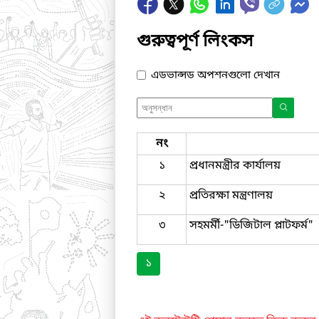
গুরুত্বপূর্ণ লিংকস
এডভান্সড অপশনগুলো দেখান
নং
১
প্রধানমন্ত্রীর কার্যালয়
২
প্রতিরক্ষা মন্ত্রণালয়
৩
সহমর্মী-"ডিজিটাল প্লাটফর্ম"
১